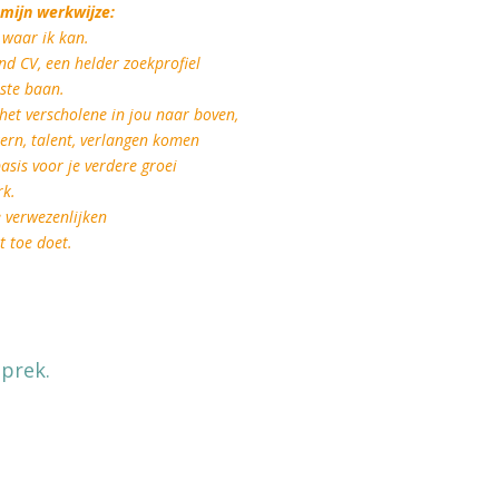
mijn werkwijze:
h waar ik kan.
d CV, een helder zoekprofiel
iste baan.
het verscholene in jou naar boven,
kern, talent, verlangen komen
 basis voor je verdere groei
erk.
e verwezenlijken
t toe doet.
prek.